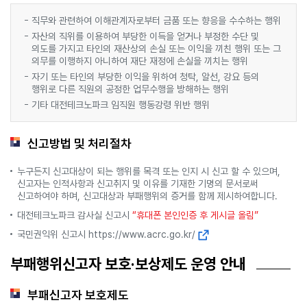
직무와 관련하여 이해관계자로부터 금품 또는 향응을 수수하는 행위
자산의 직위를 이용하여 부당한 이득을 얻거나 부정한 수단 및
의도를 가지고 타인의 재산상의 손실 또는 이익을 끼친 행위 또는 그
의무를 이행하지 아니하여 재단 재정에 손실을 끼치는 행위
자기 또는 타인의 부당한 이익을 위하여 청탁, 알선, 강요 등의
행위로 다른 직원의 공정한 업무수행을 방해하는 행위
기타 대전테크노파크 임직원 행동강령 위반 행위
신고방법 및 처리절차
누구든지 신고대상이 되는 행위를 목격 또는 인지 시 신고 할 수 있으며,
신고자는 인적사항과 신고취지 및 이유를 기재한 기명의 문서로써
신고하여야 하며, 신고대상과 부패행위의 증거를 함께 제시하여합니다.
대전테크노파크 감사실 신고시
“휴대폰 본인인증 후 게시글 올림”
국민권익위 신고시
https://www.acrc.go.kr/
부패행위신고자 보호·보상제도 운영 안내
부패신고자 보호제도