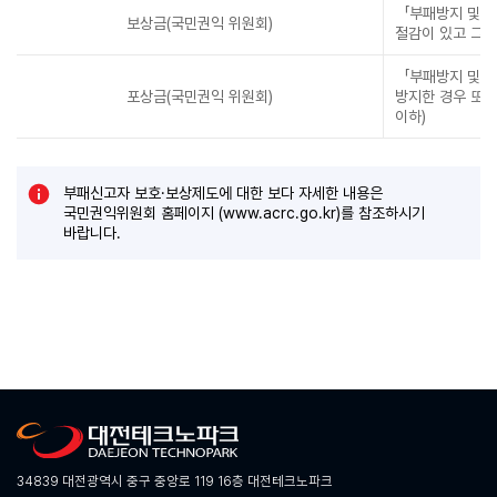
「부패방지 및 국
보상제도
보상금(국민권익 위원회)
-
절감이 있고 그에
구분,
지급요건
「부패방지 및 국
순으로
포상금(국민권익 위원회)
방지한 경우 또는
정보를
제공합니다.
이하)
부패신고자 보호·보상제도에 대한 보다 자세한 내용은
국민권익위원회 홈페이지 (www.acrc.go.kr)를 참조하시기
바랍니다.
34839 대전광역시 중구 중앙로 119 16층 대전테크노파크