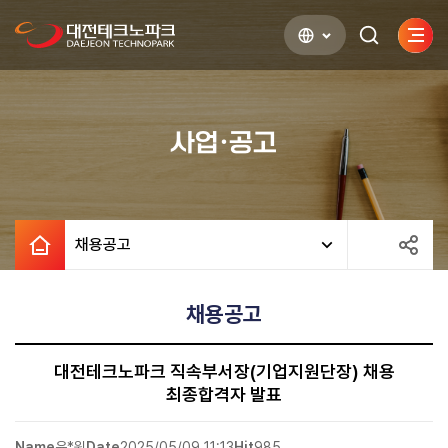
사이
검색하기
열기
사업·공고
채용공고
채용공고
대전테크노파크 직속부서장(기업지원단장) 채용
최종합격자 발표
Name
윤*원
Date
2025/05/09 11:13
Hit
985