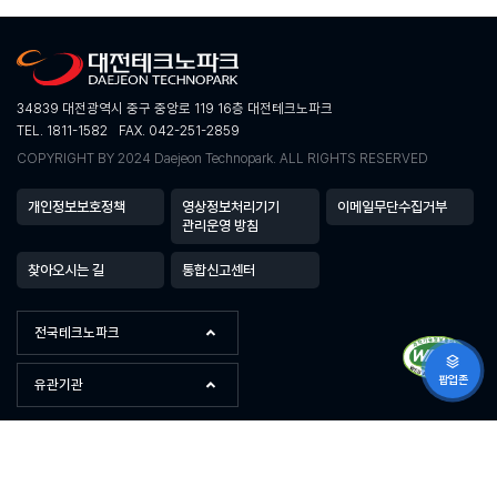
34839 대전광역시 중구 중앙로 119 16층 대전테크노파크
TEL. 1811-1582
FAX. 042-251-2859
COPYRIGHT BY 2024 Daejeon Technopark. ALL RIGHTS RESERVED
개인정보보호정책
영상정보처리기기
이메일무단수집거부
관리운영 방침
찾아오시는 길
통합신고센터
전국테크노파크
팝업존
유관기관