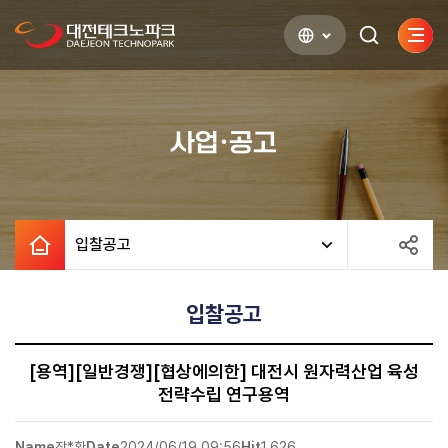
사이
검색하기
열기
사업·공고
입찰공고
입찰공고
[용역][일반경쟁][협상에의한] 대전시 원자력산업 육성
전략수립 연구용역
Name
장*환
Date
2024/06/19 09:56
Hit
1,626