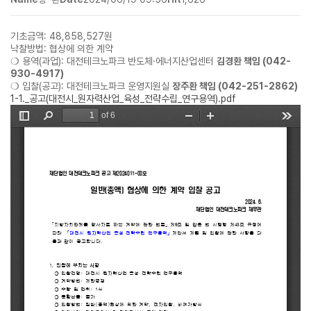
기초금액: 48,858,527원
낙찰방법: 협상에 의한 계약
❍ 용역(과업): 대전테크노파크 반도체·에너지산업센터
김경환 책임 (042-
930-4917)
❍ 입찰(공고): 대전테크노파크 운영지원실
장주환 책임 (042-251-2862)
1-1._공고(대전시_원자력산업_육성_전략수립_연구용역).pdf