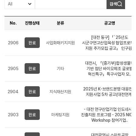
검색
No.
진행상태
분류
공고명
일반사업공고
-
[대전 동구]「`25년도
번호,
2906
완료
사업화패키지지원
시군구연고산업육성 협업프로젝
진행상태,
지원 추가모집 공고」 인구감..
분류,
제목,
접수기간,
대전시, 「(중기부)합성생물학
작성자,
등록일,
2905
완료
기타
기반 첨단 바이오제조 글로벌
조회수,
혁신특구」특구사업자 모..
첨부파일
순으로
정보를
2025년 K-브랜드분쟁 대응전략
제공합니다.
2904
완료
지식재산지원
지원사업 5차 공고(대전연계)
- 대전 연구산업기업 인도네시아
2903
완료
마케팅지원
진출지원 프로그램 - 2025 NICA
Workshop 참여기업..
대전광역시 스마트공장