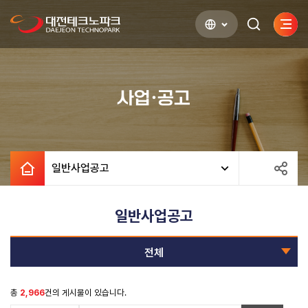
사이
검색하기
열기
사업·공고
일반사업공고
일반사업공고
전체
총
2,966
건의 게시물이 있습니다.