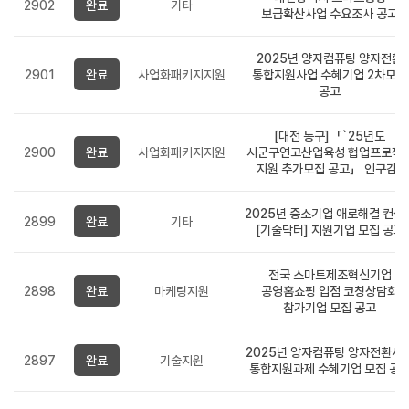
2902
완료
기타
보급확산사업 수요조사 공고
2025년 양자컴퓨팅 양자전환
2901
완료
사업화패키지지원
통합지원사업 수혜기업 2차모집
공고
[대전 동구]「`25년도
2900
완료
사업화패키지지원
시군구연고산업육성 협업프로젝
지원 추가모집 공고」 인구감..
2025년 중소기업 애로해결 컨설
2899
완료
기타
[기술닥터] 지원기업 모집 공고
전국 스마트제조혁신기업
2898
완료
마케팅지원
공영홈쇼핑 입점 코칭상담회
참가기업 모집 공고
2025년 양자컴퓨팅 양자전환사
2897
완료
기술지원
통합지원과제 수혜기업 모집 공