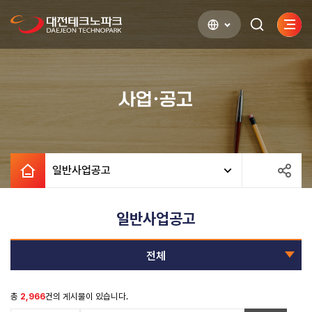
사이
검색하기
열기
사업·공고
일반사업공고
일반사업공고
전체
총
2,966
건의 게시물이 있습니다.