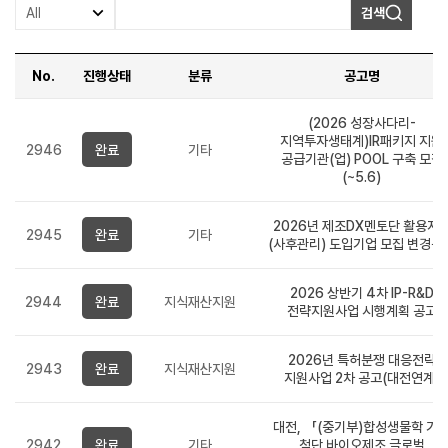
검색
No.
진행상태
분류
공고명
일반사업공고
-
(2026 성장사다리-
번호,
지역투자생태계)IR패키지 지원
2946
완료
기타
진행상태,
공급기관(업) POOL 구축 모집
분류,
(~5.6)
제목,
접수기간,
작성자,
등록일,
2026년 제조DX멘토단 활용지
2945
완료
기타
조회수,
(사후관리) 도입기업 모집 변경공
첨부파일
순으로
정보를
2026 상반기 4차 IP-R&D
제공합니다.
2944
완료
지식재산지원
전략지원사업 시행계획 공고
2026년 특허분쟁 대응전략
2943
완료
지식재산지원
지원사업 2차 공고(대전연계)
대전, 「(중기부)합성생물학 기
2942
완료
기타
첨단 바이오제조 글로벌