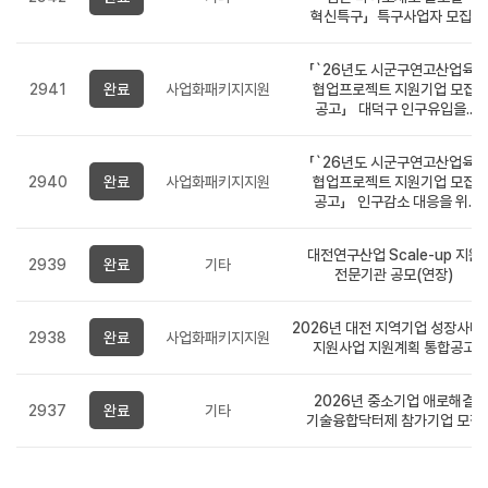
혁신특구」특구사업자 모집..
「`26년도 시군구연고산업육성
2941
완료
사업화패키지지원
협업프로젝트 지원기업 모집
공고」 대덕구 인구유입을..
「`26년도 시군구연고산업육성
2940
완료
사업화패키지지원
협업프로젝트 지원기업 모집
공고」 인구감소 대응을 위..
대전연구산업 Scale-up 지원
2939
완료
기타
전문기관 공모(연장)
2026년 대전 지역기업 성장사다
2938
완료
사업화패키지지원
지원사업 지원계획 통합공고
2026년 중소기업 애로해결
2937
완료
기타
기술융합닥터제 참가기업 모집