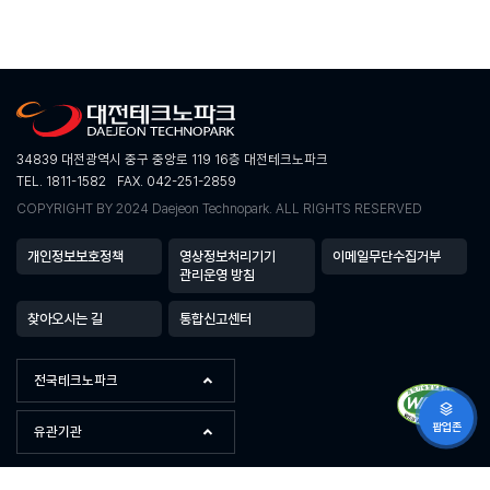
34839 대전광역시 중구 중앙로 119 16층 대전테크노파크
TEL. 1811-1582
FAX. 042-251-2859
COPYRIGHT BY 2024 Daejeon Technopark. ALL RIGHTS RESERVED
개인정보보호정책
영상정보처리기기
이메일무단수집거부
관리운영 방침
찾아오시는 길
통합신고센터
전국테크노파크
팝업존
유관기관