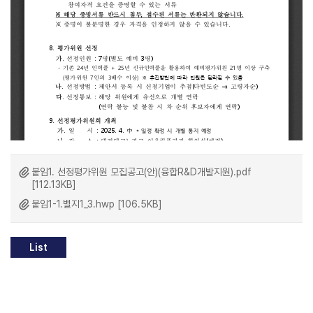
붙임1. 선정평가위원 모집공고(안)(융합R&D개발지원).pdf
[112.13KB]
붙임1-1.별지1_3.hwp [106.5KB]
List