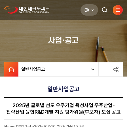
사이
검색하기
열기
사업·공고
일반사업공고
일반사업공고
2025년 글로벌 선도 우주기업 육성사업 우주산업-
전략산업 융합R&D개발 지원 평가위원(후보자) 모집 공고
Name
강*희
Date
2025/03/10 09:57
Hit
1,876