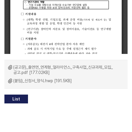
(공고문)_출연연_연계형_얼라이언스_구축사업_신규과제_모집_
공고.pdf [177.02KB]
(붙임)_신청서_양식.hwp [191.5KB]
List