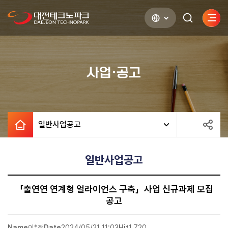
사이
검색하기
열기
사업·공고
일반사업공고
일반사업공고
「출연연 연계형 얼라이언스 구축」사업 신규과제 모집
공고
Name
이*정
Date
2024/05/21 11:03
Hit
1,720