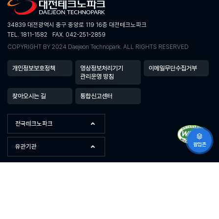
34839 대전광역시 중구 중앙로 119 16층 대전테크노파크
TEL. 1811-1582
FAX. 042-251-2859
COPYRIGHT BY 2024 Daejeon Technopark. ALL RIGHTS RESERVED
개인정보보호정책
영상정보처리기기
이메일무단수집거부
관리운영 방침
찾아오시는 길
통합신고센터
전국테크노파크
팝업존
유관기관