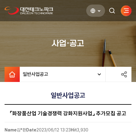
사이
검색하기
열기
사업·공고
일반사업공고
일반사업공고
⌜화장품산업 기술경쟁력 강화지원사업⌟ 추가모집 공고
Name
김*환
Date
2023/06/12 13:23
Hit
3,930