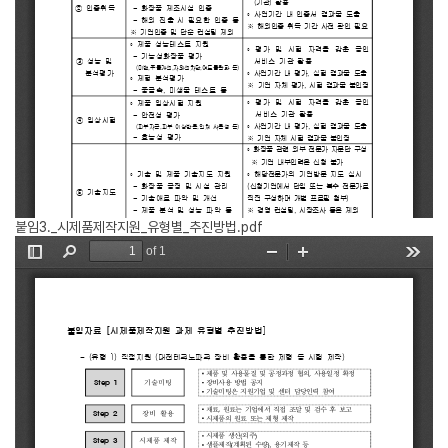
붙임3._시제품제작지원_유형별_추진방법.pdf