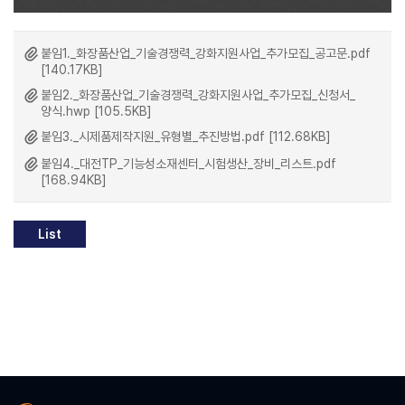
붙임1._화장품산업_기술경쟁력_강화지원사업_추가모집_공고문.pdf
[140.17KB]
붙임2._화장품산업_기술경쟁력_강화지원사업_추가모집_신청서_
양식.hwp [105.5KB]
붙임3._시제품제작지원_유형별_추진방법.pdf [112.68KB]
붙임4._대전TP_기능성소재센터_시험생산_장비_리스트.pdf
[168.94KB]
List