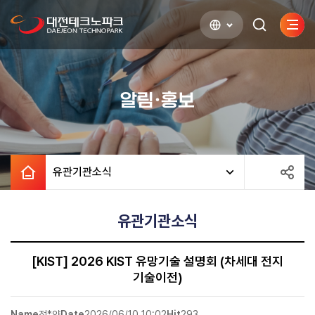
사이
검색하기
열기
알림·홍보
유관기관소식
유관기관소식
[KIST] 2026 KIST 유망기술 설명회 (차세대 전지
기술이전)
Name
전*얀
Date
2026/06/10 10:02
Hit
293