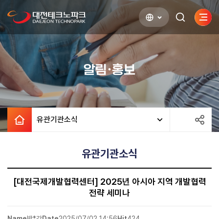
사이
검색하기
열기
알림·홍보
유관기관소식
유관기관소식
[대전국제개발협력센터] 2025년 아시아 지역 개발협력
전략 세미나
Name
박*강
Date
2025/07/02 14:56
Hit
424