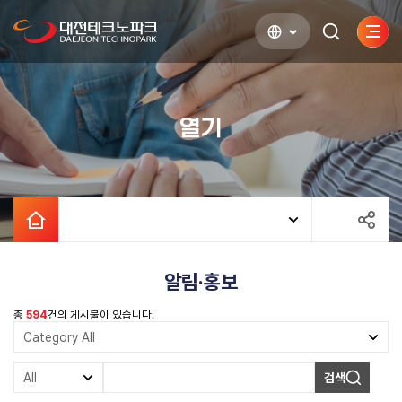
사이
검색하기
열기
열기
알림·홍보
총
594
건의 게시물이 있습니다.
검색