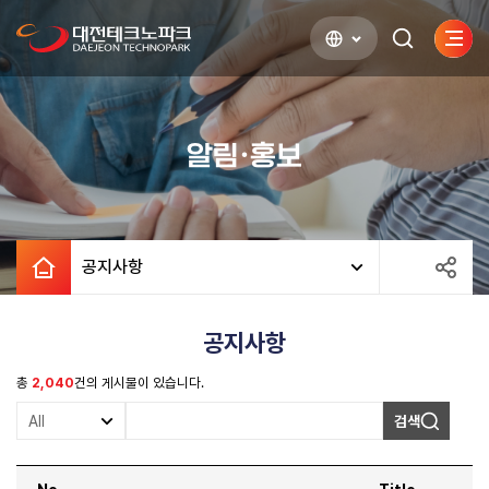
사이
검색하기
열기
알림·홍보
공지사항
공지사항
총
2,040
건의 게시물이 있습니다.
검색