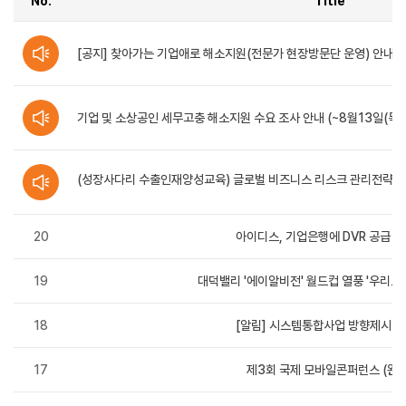
No.
Title
공지사항
-
[공지] 찾아가는 기업애로 해소지원(전문가 현장방문단 운영) 안내
번호,
제목,
작성자,
등록일,
조회수,
기업 및 소상공인 세무고충 해소지원 수요 조사 안내 (~8월13일(목), 
첨부파일
순으로
정보를
제공합니다.
(성장사다리 수출인재양성교육) 글로벌 비즈니스 리스크 관리전략 수강자
(신청~8.31./선착순 모집)
20
아이디스, 기업은행에 DVR 공급 (
19
대덕밸리 '에이알비전' 월드컵 열풍 '우리도 
18
[알림] 시스템통합사업 방향제시 (
17
제3회 국제 모바일콘퍼런스 (완료