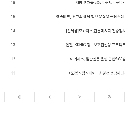
16
지방 벤처들 공동 마케팅 나선다 (완
15
엔솔테크, 초고속 생물 정보 분석용 클러스터 시
14
[신제품]모바이스,단문메시지 전송장치 출
13
인젠, KRNIC 정보보호컨설팅 프로젝트 수
12
이머시스, 일반인용 음향 편집SW 출시
11
<도전!지방시대>-- 최명선 충청체신청장