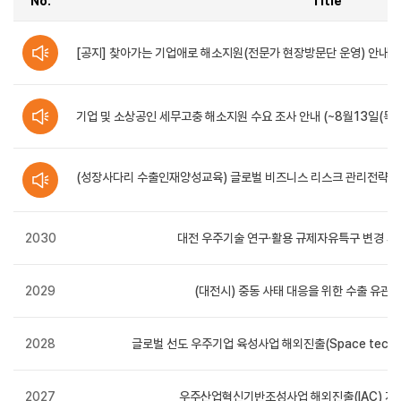
No.
Title
공지사항
-
[공지] 찾아가는 기업애로 해소지원(전문가 현장방문단 운영) 안내
번호,
제목,
작성자,
등록일,
조회수,
기업 및 소상공인 세무고충 해소지원 수요 조사 안내 (~8월13일(목), 
첨부파일
순으로
정보를
제공합니다.
(성장사다리 수출인재양성교육) 글로벌 비즈니스 리스크 관리전략 수강자
(신청~8.31./선착순 모집)
2030
대전 우주기술 연구·활용 규제자유특구 변경 계획
2029
(대전시) 중동 사태 대응을 위한 수출 유관
2028
글로벌 선도 우주기업 육성사업 해외진출(Space tech 
2027
우주산업혁신기반조성사업 해외진출(IAC) 지