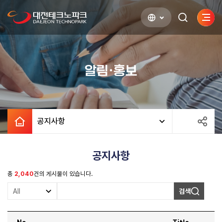
사이
검색하기
열기
알림·홍보
공지사항
공지사항
총
2,040
건의 게시물이 있습니다.
검색