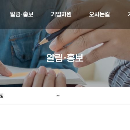
알림·홍보
기업지원
오시는길
알림·홍보
항