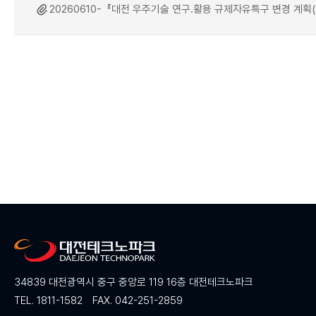
20260610-『대전 우주기술 연구.활용 규제자유특구 변경 계획(안)
34839 대전광역시 중구 중앙로 119 16층 대전테크노파크
TEL. 1811-1582
FAX. 042-251-2859