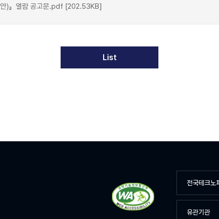
』열람 공고문.pdf [202.53KB]
List
전국테크노
유관기관