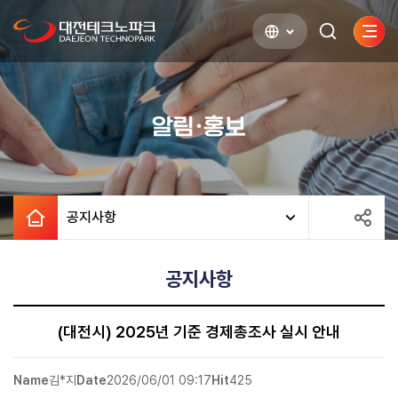
사이
검색하기
열기
알림·홍보
공지사항
공지사항
(대전시) 2025년 기준 경제총조사 실시 안내
Name
김*지
Date
2026/06/01 09:17
Hit
425