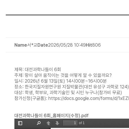
Name
서*교
Date
2026/05/28 10:49
Hit
806
제목: 대전과학나들이 6회
주제: 땅이 살아 움직이는 것을 어떻게 알 수 있을까요?
일시: 2026년 6월 13일(토) 14시00분~16시00분
장소: 한국지질자원연구원 지질박물관(대전 유성구 과학로 124)
대상: 학생, 학부모, 과학기술인 및 시민 누구나(참가비 무료)
참가신청(구글폼): https://docs.google.com/forms/d/1xE
대전과학나들이 6회_홈페이지(수정).pdf