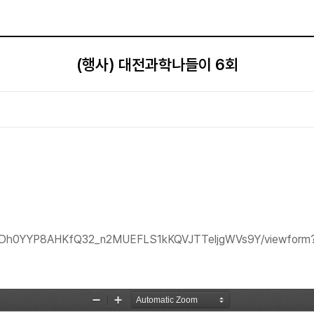
(행사) 대전과학나들이 6회
ZDh0YYP8AHKfQ32_n2MUEFLS1kKQVJTTeljgWVs9Y/viewform?e