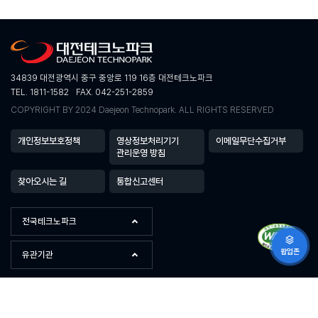
34839 대전광역시 중구 중앙로 119 16층 대전테크노파크
TEL. 1811-1582
FAX. 042-251-2859
COPYRIGHT BY 2024 Daejeon Technopark. ALL RIGHTS RESERVED
개인정보보호정책
영상정보처리기기
이메일무단수집거부
관리운영 방침
찾아오시는 길
통합신고센터
전국테크노파크
팝업존
유관기관