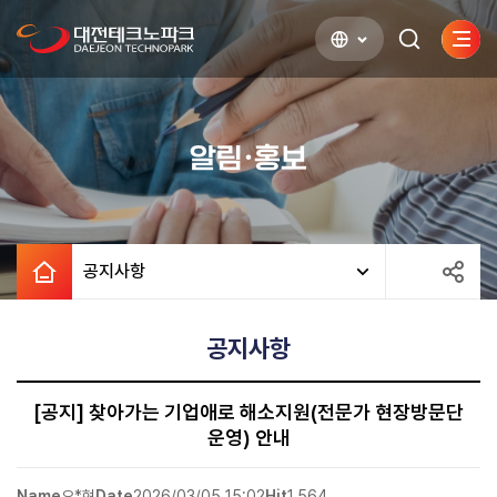
사이
검색하기
열기
알림·홍보
공지사항
공지사항
[공지] 찾아가는 기업애로 해소지원(전문가 현장방문단
운영) 안내
Name
오*현
Date
2026/03/05 15:02
Hit
1,564