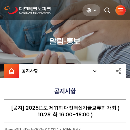
사이
검색하기
열기
알림·홍보
공지사항
공지사항
[공지] 2025년도 제11회 대전혁신기술교류회 개최 (
10.28. 화 16:00~18:00 )
Name
최*림
Date
2025/10/21 17:51
Hit
647