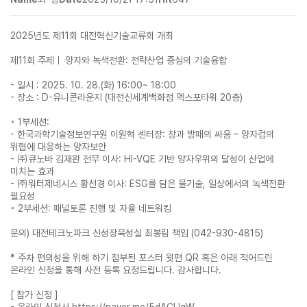
2025년도 제11회 대전혁신기술교류회 개최
제11회 주제ㅣ 양자와 녹색전환: 전략산업 중심의 기술융합
- 일시 : 2025. 10. 28.(화) 16:00~ 18:00
- 장소 : D-유니콘라운지 (대전신세계백화점 엑스포타워 20층)
◦ 1부세션:
- 한국과학기술정보연구원 이원혁 센터장: 창과 방패의 싸움 – 양자컴의
위협에 대응하는 양자보안
- ㈜큐노바 김재완 전무 이사: HI-VQE 기반 양자우위의 달성이 산업에
미치는 효과
- ㈜워터제네시스 황선경 이사: ESG를 담은 물기술, 일상에서의 녹색전환
필요성
◦ 2부세션: 패널토론 진행 및 자율 네트워킹
문의) 대전테크노파크 신성장육성실 최봉림 책임 (042-930-4815)
* 주차 편의성을 위해 하기 첨부된 포스터 윗편 QR 혹은 아래 적어드린
온라인 신청을 통해 사전 등록 요청드립니다. 감사합니다.
[ 참가 신청 ]