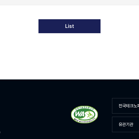
List
전국테크노
유관기관
D