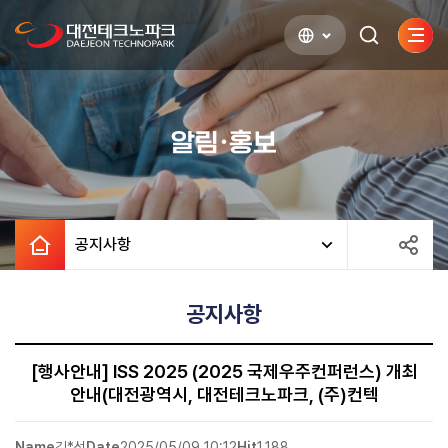
사이
검색하기
열기
알림·홍보
공지사항
공지사항
[행사안내] ISS 2025 (2025 국제우주컨퍼런스) 개최
안내(대전광역시, 대전테크노파크, (주)컨텍
Name
김*성
Date
2025/05/09 10:12
Hit
1,188