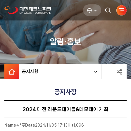
사이
검색하기
열기
알림·홍보
공지사항
공지사항
2024 대전 라운드테이블&데모데이 개최
Name
김*주
Date
2024/11/05 17:13
Hit
1,096