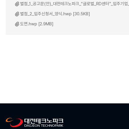
별첨_1_공고문(안)_대전테크노파크_“글로벌_RD센터”_입주기업_모집.
별첨_2_입주신청서_양식.hwp [30.5KB]
도면.hwp [2.9MB]