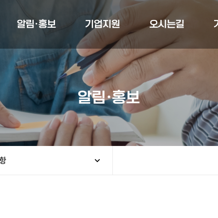
알림·홍보
기업지원
오시는길
알림·홍보
항