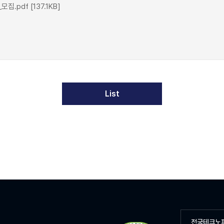
pdf [137.1KB]
List
전국테크노