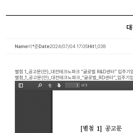
대
Name
이*준
Date
2024/07/04 17:05
Hit
1,038
별첨 1_공고문(안)_대전테크노파크 “글로벌 R&D센터” 입주기업
별첨_1_공고문(안)_대전테크노파크_“글로벌_RD센터”_입주기업