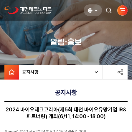
사이
검색하기
열기
알림·홍보
공지사항
공지사항
2024 바이오테크코리아(제5회 대전 바이오유망기업 IR&
파트너링) 개최(6/11, 14:00~18:00)
Name
이*은
Date
2024/05/17 15:44
Hit
1,209