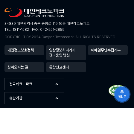
34839 대전광역시 중구 중앙로 119 16층 대전테크노파크
TEL. 1811-1582
FAX. 042-251-2859
COPYRIGHT BY 2024 Daejeon Technopark. ALL RIGHTS RESERVED
개인정보보호정책
영상정보처리기기
이메일무단수집거부
관리운영 방침
찾아오시는 길
통합신고센터
전국테크노파크
팝업존
유관기관