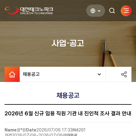
사이
검색하기
열기
사업·공고
채용공고
채용공고
2026년 6월 신규 임용 직원 기관 내 친인척 조사 결과 안내
Name
윤*원
Date
2026/07/06 17:33
Hit
261
기간
2026/07/06~2026/07/06
상태
완료