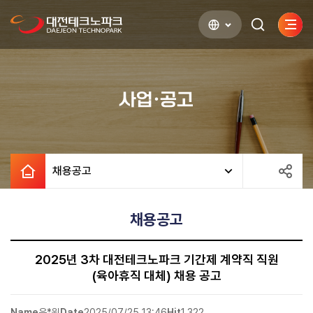
사이
검색하기
열기
사업·공고
채용공고
채용공고
2025년 3차 대전테크노파크 기간제 계약직 직원
(육아휴직 대체) 채용 공고
Name
윤*원
Date
2025/07/25 13:46
Hit
1,322