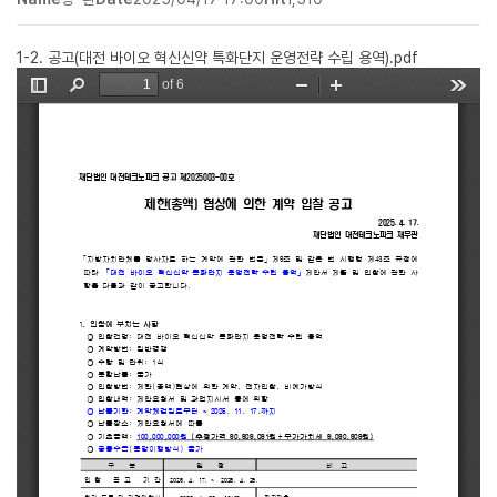
1-2. 공고(대전 바이오 혁신신약 특화단지 운영전략 수립 용역).pdf