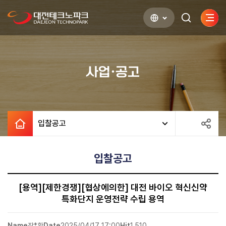
사이
검색하기
열기
사업·공고
입찰공고
입찰공고
[용역][제한경쟁][협상에의한] 대전 바이오 혁신신약
특화단지 운영전략 수립 용역
Name
장*환
Date
2025/04/17 17:00
Hit
1,510