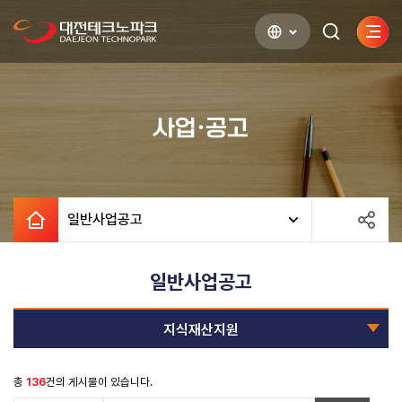
사이
검색하기
열기
사업·공고
일반사업공고
일반사업공고
지식재산지원
총
136
건의 게시물이 있습니다.