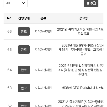
검색
No.
진행상태
분류
공고명
일반사업공고
-
2021년 특허기술이전 지원사업 지원
66
완료
지식재산지원
번호,
모집공고
진행상태,
분류,
제목,
2021년 대전 IP(지식재산) 창업존
접수기간,
65
완료
지식재산지원
제15기 「지식재산 창업」교육생 모
작성자,
등록일,
공고
조회수,
첨부파일
순으로
2021년 대전창업성장캠퍼스 입주기
정보를
64
완료
지식재산지원
조직(역량)진단 및 성장전략 컨설팅 지
제공합니다.
수행기..
63
지식재산지원
제38회 CEO IP 세미나 개최 안내
완료
2021년 중소기업IP(지식재산)바로지
62
완료
지식재산지원
포장디자인개발 지원사업 지원대상