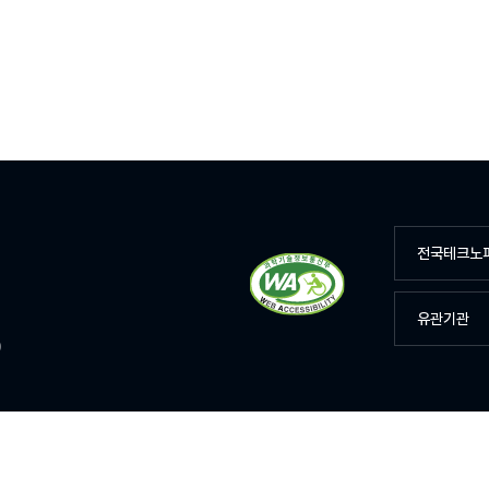
전국테크노
유관기관
D