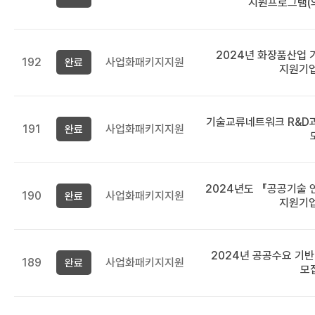
지원프로그램(의
작성자,
등록일,
조회수,
첨부파일
2024년 화장품산업
순으로
192
사업화패키지지원
완료
지원기
정보를
제공합니다.
기술교류네트워크 R&D
191
사업화패키지지원
완료
2024년도 『공공기술
190
사업화패키지지원
완료
지원기
2024년 공공수요 기
189
사업화패키지지원
완료
모