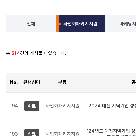
전체
사업화패키지지원
마케팅
총
214
건의 게시물이 있습니다.
No.
진행상태
분류
공
일반사업공고
-
194
사업화패키지지원
2024 대전 지역기업 
완료
번호,
진행상태,
분류,
제목,
'24년도 대전지역기업 
접수기간,
193
사업화패키지지원
완료