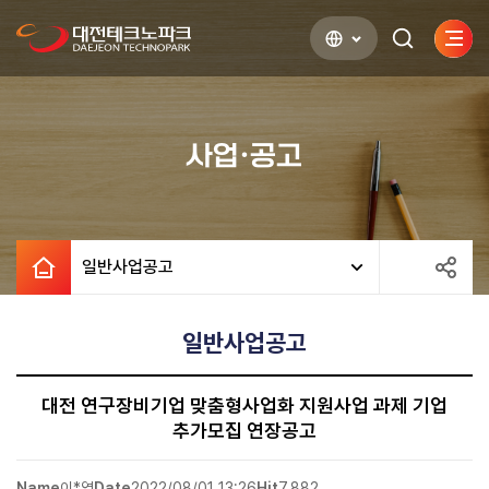
사이
검색하기
열기
사업·공고
일반사업공고
일반사업공고
대전 연구장비기업 맞춤형사업화 지원사업 과제 기업
추가모집 연장공고
Name
이*영
Date
2022/08/01 13:26
Hit
7,882