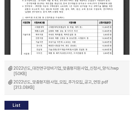
2022년도_대전연구장비기업_맞춤형지원사업_신청서_양식.hwp
[50KB]
2022년도_맞춤형지원사업_모집_추가모집_공고_연장.pdf
[313.08KB]
List