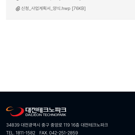
신청_사업계획서_양식.hwp [76KB]
34839 대전광역시 중구 중앙로 119 16층 대전테크노파크
TEL. 1811-1582
FAX. 042-251-2859