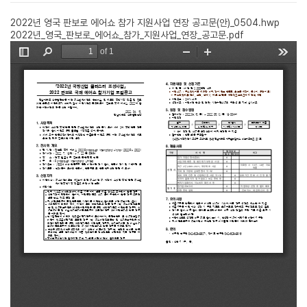
2022년 영국 판보로 에어쇼 참가 지원사업 연장 공고문(안)_0504.hwp
2022년_영국_판보로_에어쇼_참가_지원사업_연장_공고문.pdf