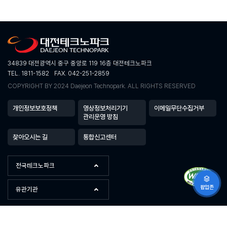
34839 대전광역시 중구 중앙로 119 16층 대전테크노파크
TEL. 1811-1582
FAX. 042-251-2859
COPYRIGHT BY 2024 Daejeon Technopark. ALL RIGHTS RESERVED
개인정보보호정책
영상정보처리기기
이메일무단수집거부
관리운영 방침
찾아오시는 길
통합신고센터
전국테크노파크
팝업존
유관기관