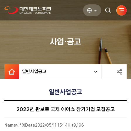
사이
검색하기
열기
사업·공고
일반사업공고
일반사업공고
2022년 판보로 국제 에어쇼 참가기업 모집공고
Name
민*영
Date
2022/05/11 15:14
Hit
9,196