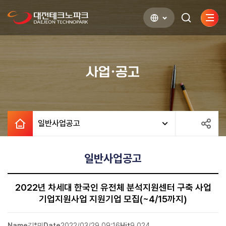
사이
검색하기
열기
사업·공고
일반사업공고
일반사업공고
2022년 차세대 한국인 유전체 분석지원센터 구축 사업
기업지원사업 지원기업 모집(~4/15까지)
Name
김*민
Date
2022/03/29 09:16
Hit
9,024