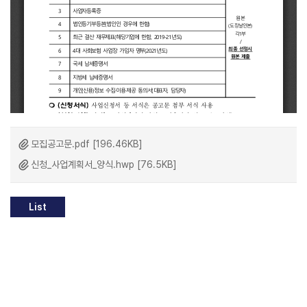
모집공고문.pdf [196.46KB]
신청_사업계획서_양식.hwp [76.5KB]
List