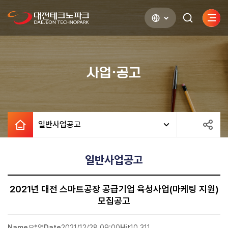
사이
검색하기
열기
사업·공고
일반사업공고
일반사업공고
2021년 대전 스마트공장 공급기업 육성사업(마케팅 지원)
모집공고
Name
오*영
Date
2021/12/28 09:00
Hit
10,311