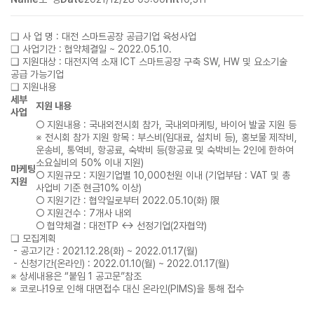
❑ 사 업 명 : 대전 스마트공장 공급기업 육성사업
❑ 사업기간 : 협약체결일 ~ 2022.05.10.
❑ 지원대상 : 대전지역 소재 ICT 스마트공장 구축 SW, HW 및 요소기술
공급 가능기업
❑ 지원내용
세부
지원 내용
사업
○ 지원내용 : 국내외전시회 참가, 국내외마케팅, 바이어 발굴 지원 등
※ 전시회 참가 지원 항목 : 부스비(임대료, 설치비 등), 홍보물 제작비,
운송비, 통역비, 항공료, 숙박비 등(항공료 및 숙박비는 2인에 한하여
소요실비의 50% 이내 지원)
마케팅
○ 지원규모 : 지원기업별 10,000천원 이내 (기업부담 : VAT 및 총
지원
사업비 기준 현금10% 이상)
○ 지원기간 : 협약일로부터 2022.05.10(화) 限
○ 지원건수 : 7개사 내외
○ 협약체결 : 대전TP ↔ 선정기업(2자협약)
❑
모집계획
- 공고기간 : 2021.12.28(화) ~ 2022.01.17(월)
- 신청기간(온라인) : 2022.01.10(월) ~ 2022.01.17(월)
※ 상세내용은 “붙임 1 공고문”참조
※ 코로나19로 인해 대면접수 대신 온라인(PIMS)을 통해 접수