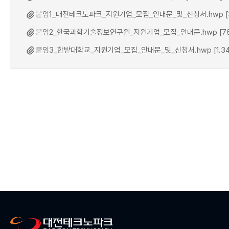
붙임1_대전테크노파크_지원기업_모집_안내문_및_신청서.hwp [3
붙임2_한국과학기술정보연구원_지원기업_모집_안내문.hwp [76
붙임3_한밭대학교_지원기업_모집_안내문_및_신청서.hwp [1.34