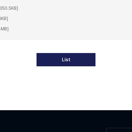
50.5KB]
KB]
MB]
List