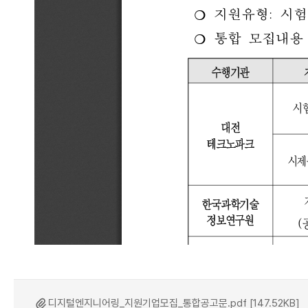
디지털엔지니어링_지원기업모집_통합공고문.pdf [147.52KB]