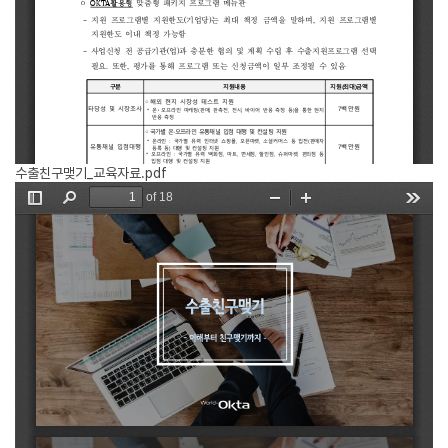
수출친구맺기_교육자료.pdf