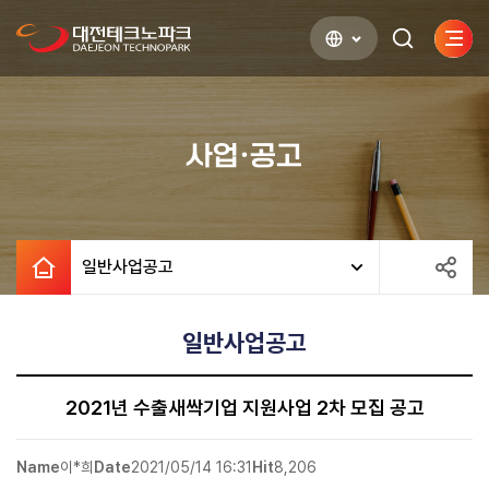
사이
검색하기
열기
사업·공고
일반사업공고
일반사업공고
2021년 수출새싹기업 지원사업 2차 모집 공고
Name
이*희
Date
2021/05/14 16:31
Hit
8,206