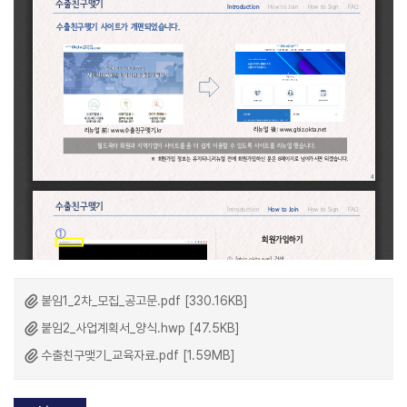
붙임1_2차_모집_공고문.pdf [330.16KB]
붙임2_사업계획서_양식.hwp [47.5KB]
수출친구맺기_교육자료.pdf [1.59MB]