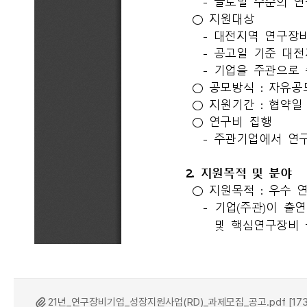
21년_연구장비기업_성장지원사업(RD)_과제모집_공고.pdf [173.