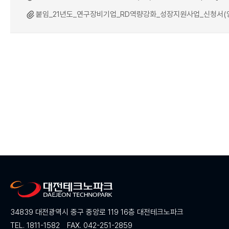
붙임_21년도_연구장비기업_RD역량강화_성장지원사업_신청서(양식).
34839 대전광역시 중구 중앙로 119 16층 대전테크노파크
TEL. 1811-1582
FAX. 042-251-2859