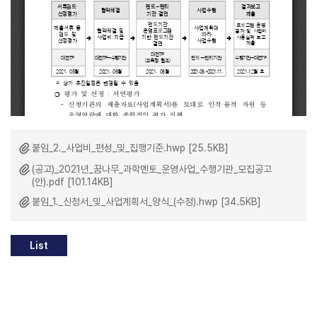
붙임_2._사업비_편성_및_집행기준.hwp [25.5KB]
(공고)_2021년_꿈나무_과학멘토_운영사업_수행기관_모집공고
(안).pdf [101.14KB]
붙임_1._신청서_및_사업계획서_양식_(수정).hwp [34.5KB]
List