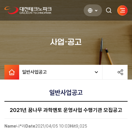
사이
검색하기
열기
사업·공고
일반사업공고
일반사업공고
2021년 꿈나무 과학멘토 운영사업 수행기관 모집공고
Name
나*라
Date
2021/04/05 10:03
Hit
9,025