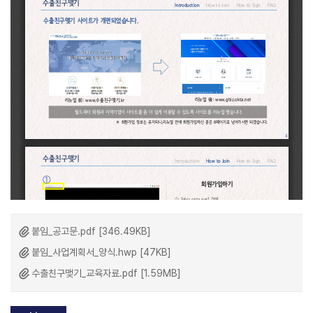
붙임_공고문.pdf [346.49KB]
붙임_사업계획서_양식.hwp [47KB]
수출친구맺기_교육자료.pdf [1.59MB]