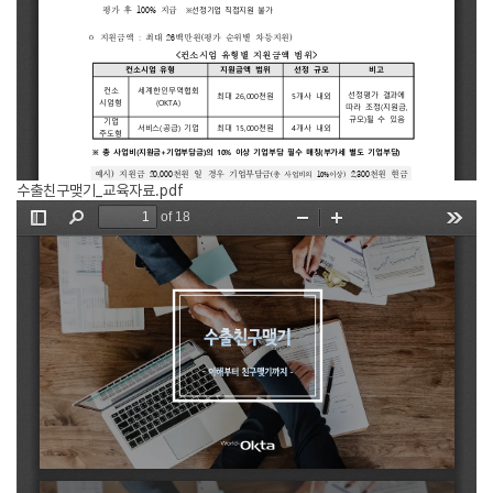
수출친구맺기_교육자료.pdf