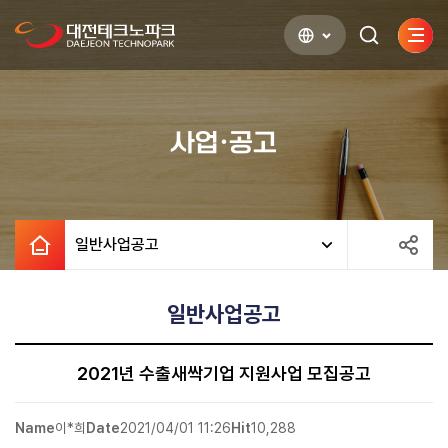
사이
검색하기
열기
사업·공고
일반사업공고
일반사업공고
2021년 수출새싹기업 지원사업 모집공고
Name
이*희
Date
2021/04/01 11:26
Hit
10,288