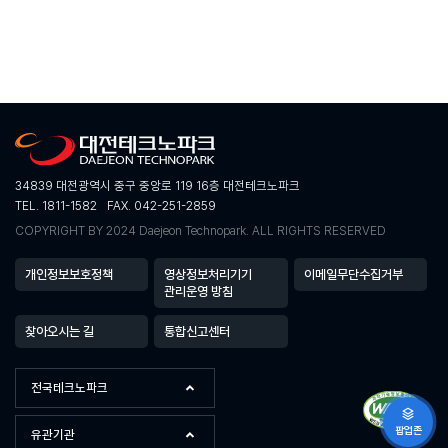
34839 대전광역시 중구 중앙로 119 16층 대전테크노파크
TEL. 1811-1582
FAX. 042-251-2859
COPYRIGHT BY 2024 Daejeon Technopark. ALL RIGHTS RESERVED
개인정보보호정책
영상정보처리기기
이메일무단수집거부
관리운영 방침
찾아오시는 길
통합신고센터
전국테크노파크
팝업존
유관기관