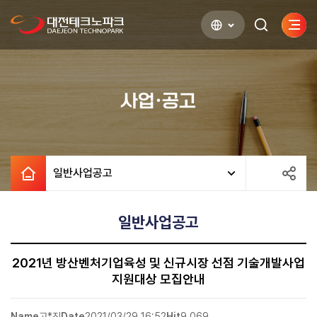
사이
검색하기
열기
사업·공고
일반사업공고
일반사업공고
2021년 방산벤처기업육성 및 신규시장 선점 기술개발사업
지원대상 모집안내
Name
고*진
Date
2021/03/29 16:52
Hit
9,069