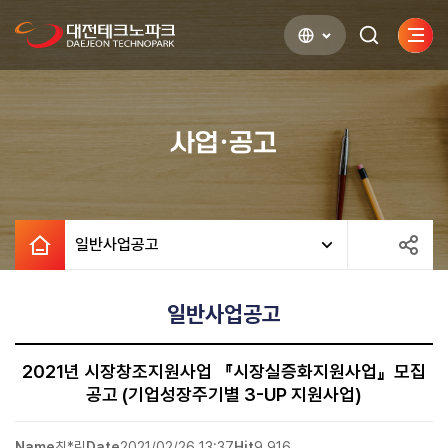
사이
검색하기
열기
사업·공고
일반사업공고
일반사업공고
2021년 시장창조지원사업 『시장실증화지원사업』모집
공고 (기업성장주기별 3-UP 지원사업)
Name
최*림
Date
2021/02/26 13:37
Hit
9,916