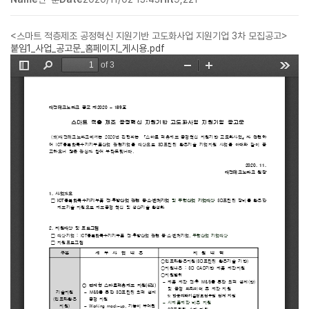
<스마트 적층제조 공정혁신 지원기반 고도화사업 지원기업 3차 모집공고>
붙임1_사업_공고문_홈페이지_게시용.pdf