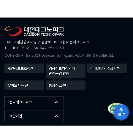
34839 대전광역시 중구 중앙로 119 16층 대전테크노파크
TEL. 1811-1582
FAX. 042-251-2859
COPYRIGHT BY 2024 Daejeon Technopark. ALL RIGHTS RESERVED
개인정보보호정책
영상정보처리기기
이메일무단수집거부
관리운영 방침
찾아오시는 길
통합신고센터
전국테크노파크
팝업존
유관기관