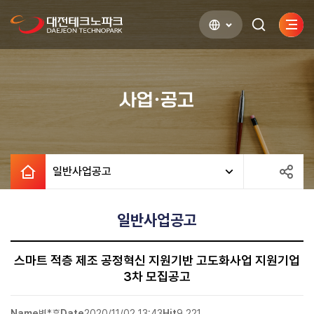
사이
검색하기
열기
사업·공고
일반사업공고
일반사업공고
스마트 적층 제조 공정혁신 지원기반 고도화사업 지원기업
3차 모집공고
Name
변*훈
Date
2020/11/02 13:43
Hit
9,221