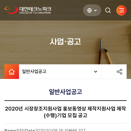
사이
검색하기
열기
사업·공고
일반사업공고
일반사업공고
2020년 시장창조지원사업 홍보동영상 제작지원사업 제작
(수행)기업 모집 공고
Name
최*림
Date
2020/10/08 16:41
Hit
8,327