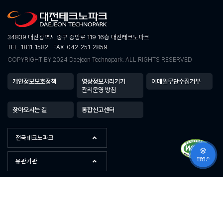
34839 대전광역시 중구 중앙로 119 16층 대전테크노파크
TEL. 1811-1582
FAX. 042-251-2859
COPYRIGHT BY 2024 Daejeon Technopark. ALL RIGHTS RESERVED
개인정보보호정책
영상정보처리기기
이메일무단수집거부
관리운영 방침
찾아오시는 길
통합신고센터
전국테크노파크
팝업존
유관기관