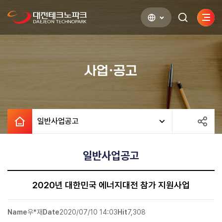
사이
검색하기
열기
사업·공고
일반사업공고
일반사업공고
2020년 대한민국 에너지대전 참가 지원사업
Name
우*재
Date
2020/07/10 14:03
Hit
7,308