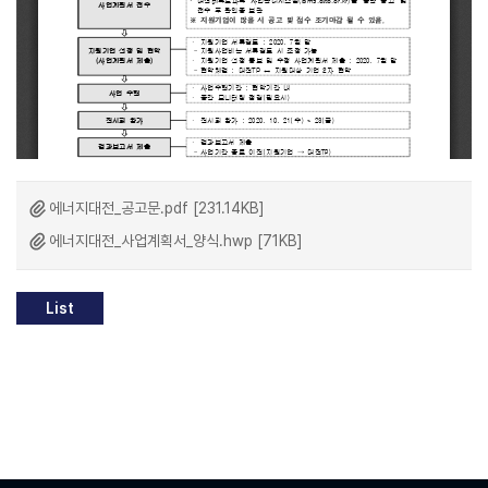
에너지대전_공고문.pdf [231.14KB]
에너지대전_사업계획서_양식.hwp [71KB]
List