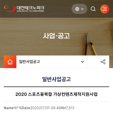
사이
검색하기
열기
사업·공고
일반사업공고
일반사업공고
2020 스포츠융복합 가상컨텐츠제작지원사업
Name
박*욱
Date
2020/07/01 09:46
Hit
7,513