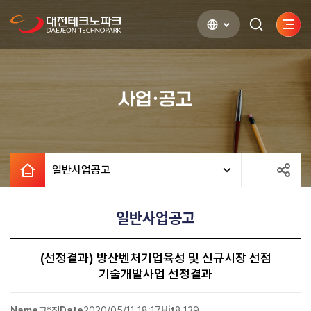
사이
검색하기
열기
사업·공고
일반사업공고
일반사업공고
(선정결과) 방산벤처기업육성 및 신규시장 선점
기술개발사업 선정결과
Name
고*진
Date
2020/05/11 18:17
Hit
8,139