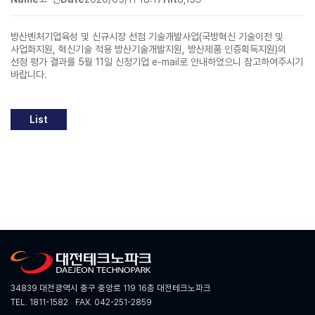
방산벤처기업육성 및 신규시장 선점 기술개발사업(국방혁신 기술이전 및
사업화지원, 혁신기술 적용 방산기술개발지원, 방산제품 인증획득지원)의
선정 평가 결과를 5월 11일 신청기업 e-mail로 안내하였으니 참고하여주시기
바랍니다.
List
34839 대전광역시 중구 중앙로 119 16층 대전테크노파크
TEL. 1811-1582
FAX. 042-251-2859