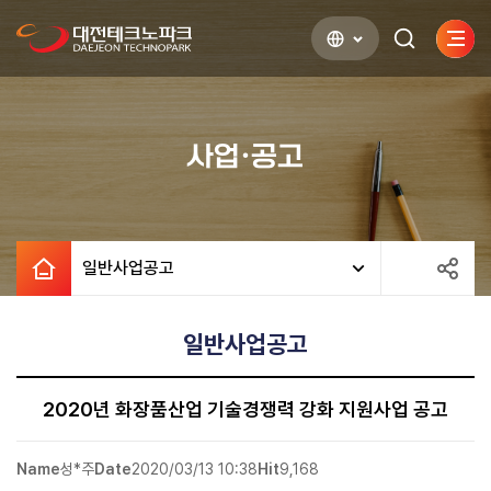
사이
검색하기
열기
사업·공고
일반사업공고
일반사업공고
2020년 화장품산업 기술경쟁력 강화 지원사업 공고
Name
성*주
Date
2020/03/13 10:38
Hit
9,168