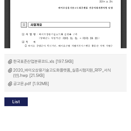
한국표준산업분류코드.xls [197.5KB]
2020_바이오상용기술고도화플랫폼_실증시험지원_RFP_서식
(안).hwp [21.5KB]
공고문.pdf [1.92MB]
List