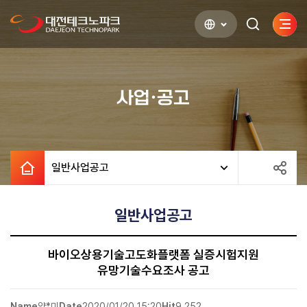
사이
검색하기
열기
사업·공고
일반사업공고
일반사업공고
바이오상용기술고도화플랫폼 실증시험지원
유망기술수요조사 공고
Name
양*미
Date
2020/01/20 15:20
Hit
9,252