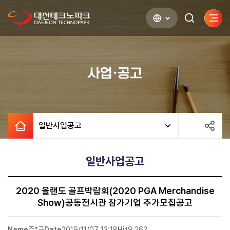
사이
검색하기
열기
사업·공고
일반사업공고
일반사업공고
2020 올랜도 골프박람회(2020 PGA Merchandise
Show)공동전시관 참가기업 추가모집공고
Name
주*근
Date
2019/11/07 13:18
Hit
9,263