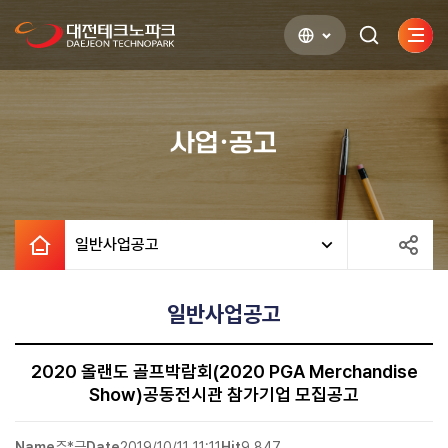
사이
검색하기
열기
사업·공고
일반사업공고
일반사업공고
2020 올랜도 골프박람회(2020 PGA Merchandise
Show)공동전시관 참가기업 모집공고
Name
주*근
Date
2019/10/11 11:11
Hit
9,847