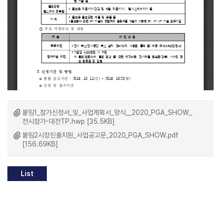
붙임1_참가신청서_및_사업계획서_양식__2020_PGA_SHOW_
전시참가-대전TP.hwp [35.5KB]
붙임2시장진출지원_사업공고문_2020_PGA_SHOW.pdf
[156.69KB]
List